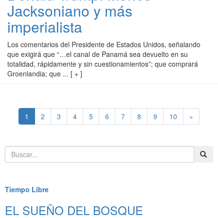
Jacksoniano y más
imperialista
Los comentarios del Presidente de Estados Unidos, señalando
que exigirá que “…el canal de Panamá sea devuelto en su
totalidad, rápidamente y sin cuestionamientos”; que comprará
Groenlandia; que ... [ + ]
(current)
1
2
3
4
5
6
7
8
9
10
»
Destacados
Tiempo Libre
EL SUEÑO DEL BOSQUE