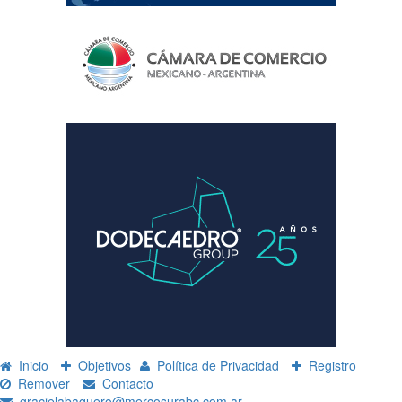
Inicio
Objetivos
Política de Privacidad
Registro
Remover
Contacto
gracielabaquero@mercosurabc.com.ar