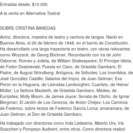
Entradas desde: $10.000
A la venta en Alternativa Teatral
SOBRE CRISTINA BANEGAS
Actriz, directora, maestra de teatro y cantora de tangos. Nació en
Buenos Aires, el 26 de febrero de 1948, en el barrio de Constitución.
Ha desarrollado una larga trayectoria en teatro, con obras relevantes
como Woyzeck, de Georg Büchner; Recordando con ira de John
Osborne; Romeo y Julieta, de William Shakespeare; El Príncipe Idiota,
de Fedor Dostoievski; Puesta en Claro, de Griselda Gambaro; El
Padre, de August Strindberg; Antígona, de Sófocles; Los Invertidos, de
José González Castillo; Salarios del Impío, de Juan Gelman; Eva
Perón en la Hoguera, de Leónidas Lamborghini; Cuarteto, de Heiner
Müller; La Señora Macbeth, de Griselda Gambaro, Medea, de
Eurípides; Molly Bloom, de James Joyce; Sonata de Otoño, de Igmar
Bergman; El Jardín de Los Cerezos, de Antón Chéjov; Los Caminos
de Federico, sobre textos de Federico García Lorca; amaramara, de
Juan Gelman, el Don de Griselda Gambaro.
Ha trabajado con directores como Inda Ledesma, Alberto Ure, Iris
Scaccheri y Pompeyo Audivert, entre otros. Como directora realizó