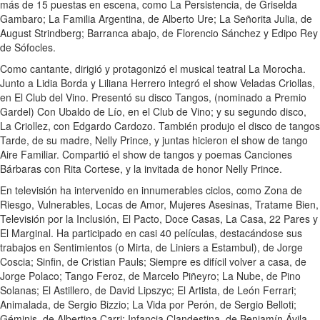
más de 15 puestas en escena, como La Persistencia, de Griselda
Gambaro; La Familia Argentina, de Alberto Ure; La Señorita Julia, de
August Strindberg; Barranca abajo, de Florencio Sánchez y Edipo Rey
de Sófocles.
Como cantante, dirigió y protagonizó el musical teatral La Morocha.
Junto a Lidia Borda y Liliana Herrero integró el show Veladas Criollas,
en El Club del Vino. Presentó su disco Tangos, (nominado a Premio
Gardel) Con Ubaldo de Lío, en el Club de Vino; y su segundo disco,
La Criollez, con Edgardo Cardozo. También produjo el disco de tangos
Tarde, de su madre, Nelly Prince, y juntas hicieron el show de tango
Aire Familiar. Compartió el show de tangos y poemas Canciones
Bárbaras con Rita Cortese, y la invitada de honor Nelly Prince.
En televisión ha intervenido en innumerables ciclos, como Zona de
Riesgo, Vulnerables, Locas de Amor, Mujeres Asesinas, Tratame Bien,
Televisión por la Inclusión, El Pacto, Doce Casas, La Casa, 22 Pares y
El Marginal. Ha participado en casi 40 películas, destacándose sus
trabajos en Sentimientos (o Mirta, de Liniers a Estambul), de Jorge
Coscia; Sinfin, de Cristian Pauls; Siempre es difícil volver a casa, de
Jorge Polaco; Tango Feroz, de Marcelo Piñeyro; La Nube, de Pino
Solanas; El Astillero, de David Lipszyc; El Artista, de León Ferrari;
Animalada, de Sergio Bizzio; La Vida por Perón, de Sergio Belloti;
Géminis, de Albertina Carri; Infancia Clandestina, de Benjamín Ávila.