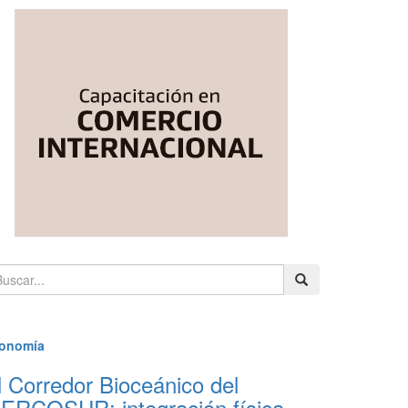
estacados
onomía
l Corredor Bioceánico del
ERCOSUR: integración física