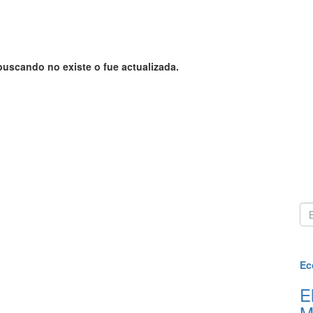
404 !
buscando no existe o fue actualizada.
D
Ec
E
M