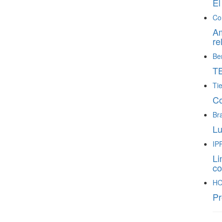
El
Co
Am
re
Be
T
Ti
Co
Bra
Lu
IP
Li
co
HO
Pr