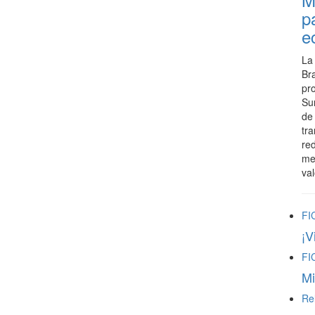
p
e
La
Br
pr
Su
de
tr
red
me
va
FI
¡V
FI
Mi
Re